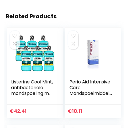
Related Products
Listerine Cool Mint,
Perio Aid Intensive
antibacteriële
Care
mondspoeling met
Mondspoelmiddel
intensieve
0.12% Chx, 500 ml
muntsmaak, voor
gezonde tanden,
€
42.41
€
10.11
(6 x 600 ml)