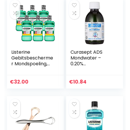
Listerine
Curasept ADS
Gebitsbescherme
Mondwater –
r Mondspoeling,
0.20%
Compleet
Chloorhexidine,
Mondwater,
200ml
Antibacterieel
€
32.00
€
10.84
Voor Gezond
Tandvlees (6 X 600
Ml)