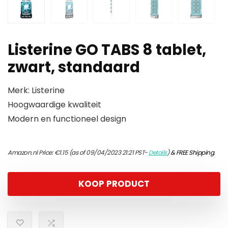
Listerine GO TABS 8 tablet,
zwart, standaard
Merk: Listerine
Hoogwaardige kwaliteit
Modern en functioneel design
Amazon.nl Price:
€
1.15
(as of 09/04/2023 21:21 PST-
Details
)
&
FREE Shipping
.
KOOP PRODUCT