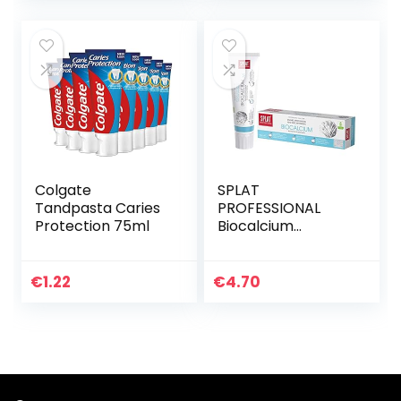
Colgate
SPLAT
Tandpasta Caries
PROFESSIONAL
Protection 75ml
Biocalcium
tandpasta voor
een sterker
tandglazuur –
€
1.22
€
4.70
tandpasta ter
bescherming
tegen…