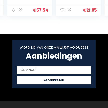
Braun Oral-B
Met
Vitality 170
CleanMaximiser
CrossAction
-technologie,
€
57.54
€
21.85
blauw
Verpakking Van
10 Stuks
WORD LID VAN ONZE MAILLIJST VOOR BEST
Aanbiedingen