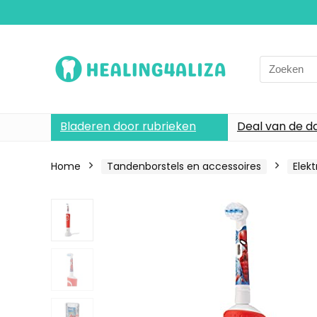
Search
for:
Bladeren door rubrieken
Deal van de d
Home
Tandenborstels en accessoires
Elek