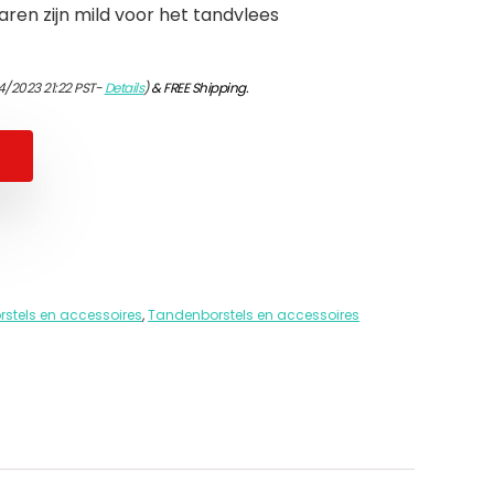
ren zijn mild voor het tandvlees
4/2023 21:22 PST-
Details
)
&
FREE Shipping
.
rstels en accessoires
,
Tandenborstels en accessoires