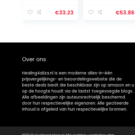
Verpakking Van
Tandenborstel
8 Stuks
Powered By
Braun
€
33.23
€
53.86
Over ons
Healing4aliza.nl is een moderne alles-in-één
prijsvergelijkings- en beoordelingswebsite die de
beste deals biedt die beschikbaar zijn op amazon en u
op de hoogte houdt via de laatst toegevoegde blogs.
Alle afbeeldingen zijn auteursrechtelijk beschermd
door hun respectievelijke eigenaren. Alle geciteerde
inhoud is afgeleid van hun respectievelijke bronnen.