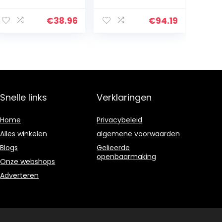
Met
Opzetborstels
CleanMaximiser
(Model
-technologie,
HX9028/10)
€
38.96
€
94.19
Verpakking Van
8 Stuks
Snelle links
Verklaringen
Home
Privacybeleid
Alles winkelen
algemene voorwaarden
Blogs
Gelieerde
openbaarmaking
Onze webshops
Adverteren