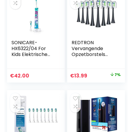
SONICARE-
REDTRON
HX6322/04 For
Vervangende
Kids Elektrische
Opzetborstels
Tandenborstel –
Compatibel met
Ingebouwde
Philips Elektrische
bluetooth – Met
Tandenborstel, 16
Original
Current
€
42.00
€
13.99
7%
interactieve app –
Pak Diamond
price
price
2 Opzetborstels…
Elektrische…
was:
is:
€14.99.
€13.99.