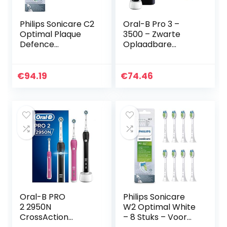
Philips Sonicare C2
Oral-B Pro 3 –
Optimal Plaque
3500 – Zwarte
Defence
Oplaadbare
Opzetborstels
Elektrische
(Model HX9028/10)
Tandenborstel, 1
Handvat Met
€
94.19
€
74.46
Zichtbare
Poetsdruksensor,
1…
Oral-B PRO
Philips Sonicare
2 2950N
W2 Optimal White
CrossAction
– 8 Stuks – Voor