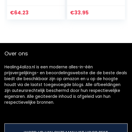
Elektrische
wittere tanden –
Tandenborstel x2
Selecteer
automatisch de
€
64.23
€
33.95
optimale
poetsstand…
Over ons
Healing4aliza.nl is een moderne alles-in-één
prijsvergelijkings- en beoordelingswebsite die de beste deals
biedt die beschikbaar zijn op amazon en u op de hoogte
houdt via de laatst toegevoegde blogs. Alle afbeeldingen
zijn auteursrechtelijk beschermd door hun respectievelijke
eigenaren. Alle geciteerde inhoud is afgeleid van hun
respectievelijke bronnen.