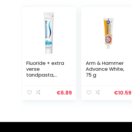
Fluoride + extra
Arm & Hammer
verse
Advance White,
tandpasta,
75 g
dagelijkse
tandpasta, bij
pijngevoelige
€
6.89
€
10.59
pijngevoelige
tanden.