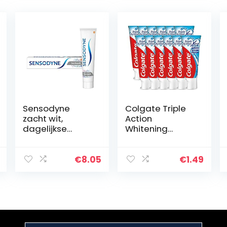
Sensodyne
Colgate Triple
zacht wit,
Action
dagelijkse
Whitening
tandpasta met
Tandpasta 75ml
fluoride, 1×75 ml,
bij gevoelige
€
8.05
€
1.49
tanden