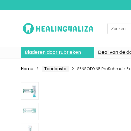
Search
for:
Bladeren door rubrieken
Deal van de d
Home
Tandpasta
SENSODYNE ProSchmelz Extr