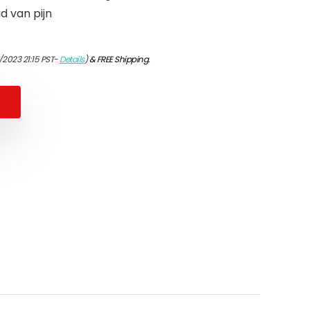
d van pijn
/2023 21:15 PST-
Details
)
&
FREE Shipping
.