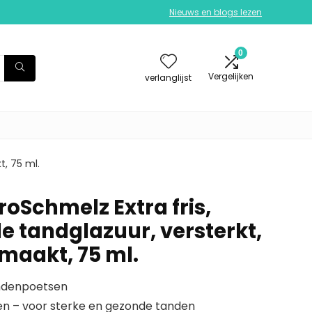
Nieuws en blogs lezen
0
Vergelijken
verlanglijst
, 75 ml.
oSchmelz Extra fris,
 tandglazuur, versterkt,
maakt, 75 ml.
tandenpoetsen
en – voor sterke en gezonde tanden