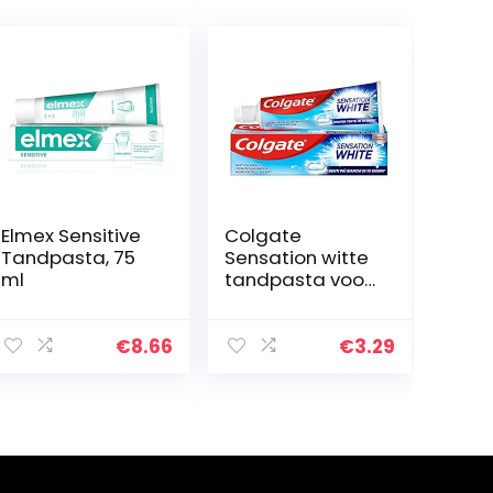
Elmex Sensitive
Colgate
Tandpasta, 75
Sensation witte
ml
tandpasta voor
wittere tanden,
75 ml
€
8.66
€
3.29