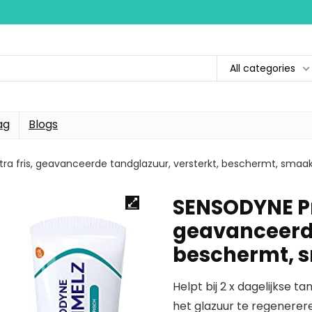
All categories
ag
Blogs
a fris, geavanceerde tandglazuur, versterkt, beschermt, smaakt
SENSODYNE Pr
geavanceerde
beschermt, s
Helpt bij 2 x dagelijkse 
het glazuur te regenerer