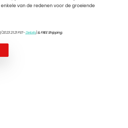
ts enkele van de redenen voor de groeiende
/2023 21:21 PST-
Details
)
&
FREE Shipping
.