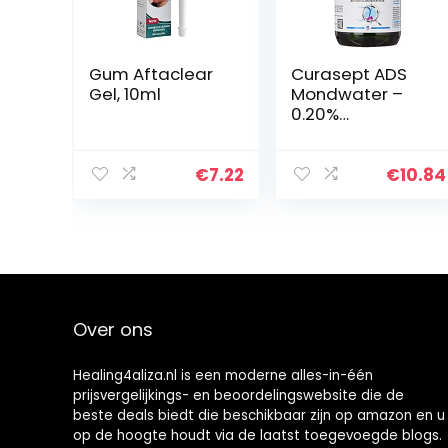
Gum Aftaclear
Curasept ADS
Gel, 10ml
Mondwater –
0.20%
Chloorhexidine,
200ml
€
7.22
€
10.84
Over ons
Healing4aliza.nl is een moderne alles-in-één
prijsvergelijkings- en beoordelingswebsite die de
beste deals biedt die beschikbaar zijn op amazon en u
op de hoogte houdt via de laatst toegevoegde blogs.