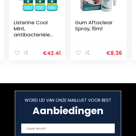
Listerine Cool
Gum Aftaclear
Mint,
Spray, 15ml
antibacteriële
mondspoeling
met intensieve
muntsmaak,
€
42.41
€
8.36
voor gezonde
tanden, (6 x 600
ml)
WORD LID VAN ONZE MAILLIJST VOOR BEST
Aanbiedingen