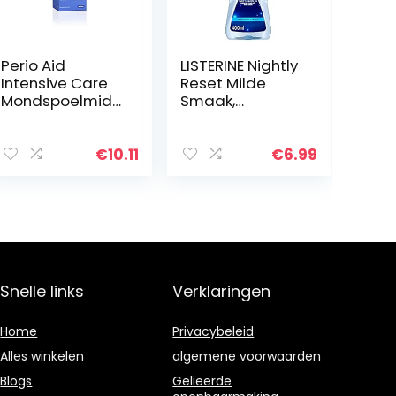
Perio Aid
LISTERINE Nightly
Intensive Care
Reset Milde
Mondspoelmidd
Smaak,
el 0.12% Chx, 500
mondspoeling
ml
met RAPID-
FUSHION™ -
€
10.11
€
6.99
technologie
voor gebruik
tijdens de
nacht…
Snelle links
Verklaringen
Home
Privacybeleid
Alles winkelen
algemene voorwaarden
Blogs
Gelieerde