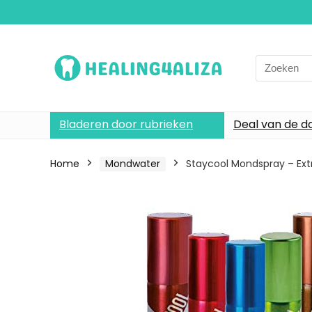
Search
for:
Bladeren door rubrieken
Deal van de d
Home
Mondwater
Staycool Mondspray – Ext