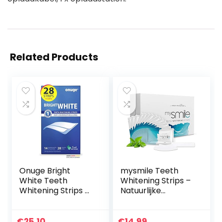
Related Products
Onuge Bright
mysmile Teeth
White Teeth
Whitening Strips –
Whitening Strips –
Natuurlijke
bleekstrips voor
bleekstrips om
tandbleken –
thuis tanden te
zonder peroxide –
bleken – Peroxide-
€
25.10
€
14.99