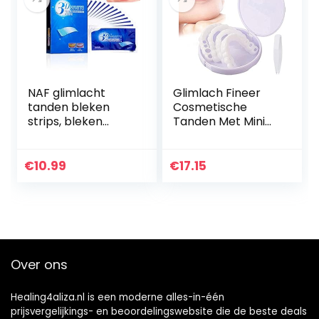
NAF glimlacht
Glimlach Fineer
tanden bleken
Cosmetische
strips, bleken
Tanden Met Mini
strips, niet-
Pincet,Instant
peroxide,
Veneers
professionele non-
Kunstgebit Nep
€
10.99
€
17.15
slip, veilig voor
Tanden Glimlach
emaille, 3D-wit…
Mannen En
Vrouwen Voor…
Over ons
Healing4aliza.nl is een moderne alles-in-één
prijsvergelijkings- en beoordelingswebsite die de beste deals