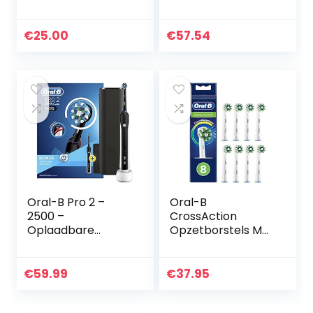
CleanMaximiser-
Vitality 170
borstelharen voor
CrossAction blauw
diepe interdentale
€
25.00
€
57.54
reiniging, 5 stuks
Oral-B Pro 2 –
Oral-B
2500 –
CrossAction
Oplaadbare
Opzetborstels Met
Elektrische
CleanMaximiser-
Tandenborstel
technologie,
Powered By Braun,
Verpakking Van 8
€
59.99
€
37.95
1 Handvat Met
Stuks
Zichtbare