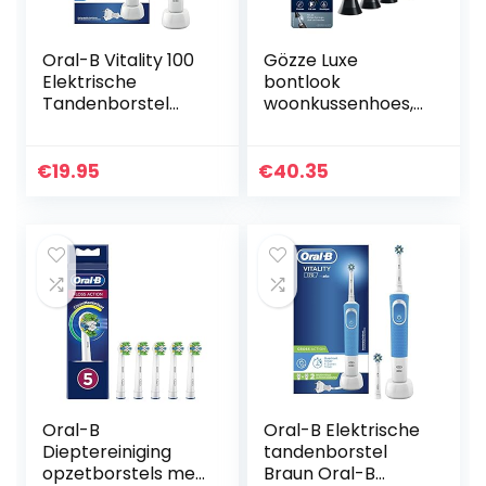
Oral-B Vitality 100
Gözze Luxe
Elektrische
bontlook
Tandenborstel
woonkussenhoes,
Zwart Powered By
ontwerp bruine
Braun
beer, bruin, 50 x 50
cm, 40059-5151
€
19.95
€
40.35
Oral-B
Oral-B Elektrische
Dieptereiniging
tandenborstel
opzetborstels met
Braun Oral-B