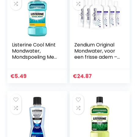
Listerine Cool Mint
Zendium Original
Mondwater,
Mondwater, voor
Mondspoeling Met
een frisse adem –
Intens Frisse
6 stuks (500ML)
Muntsmaak,
Bestrijdt
€
5.49
€
24.87
Schadelijke
Bacteriën Voor
Gezond…