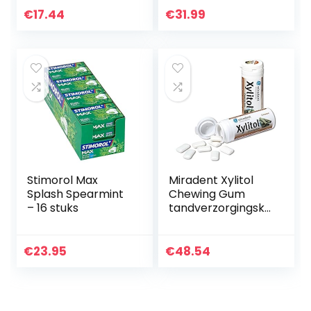
€
17.44
€
31.99
Stimorol Max
Miradent Xylitol
Splash Spearmint
Chewing Gum
– 16 stuks
tandverzorgingska
uwgom 30 stuks
blik kaneel (12 x 30
g)
€
23.95
€
48.54