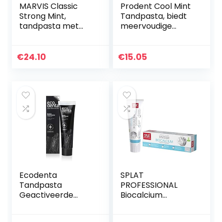
MARVIS Classic
Prodent Cool Mint
Strong Mint,
Tandpasta, biedt
tandpasta met
meervoudige
pepermunt voor
bescherming om
verkwikkende en
je tanden sterk en
langdurige frisheid,
gezond te houden
€
24.10
€
15.05
verwijdert
– 12 x 75 ml…
tandplak en…
Ecodenta
SPLAT
Tandpasta
PROFESSIONAL
Geactiveerde
Biocalcium
Houtskool Tanden
tandpasta voor
– Whitening
een sterker