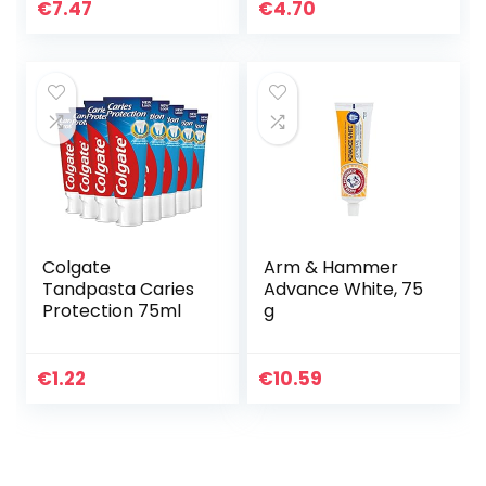
Toothpaste
tandglazuur –
€
7.47
€
4.70
Activated
tandpasta ter
Charcoal-
bescherming
Natuurlijke Zwarte
tegen…
Tandplak…
Colgate
Arm & Hammer
Tandpasta Caries
Advance White, 75
Protection 75ml
g
€
1.22
€
10.59