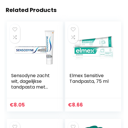
Related Products
Sensodyne zacht
Elmex Sensitive
wit, dagelijkse
Tandpasta, 75 ml
tandpasta met
fluoride, 1×75 ml, bij
gevoelige tanden
€
8.05
€
8.66