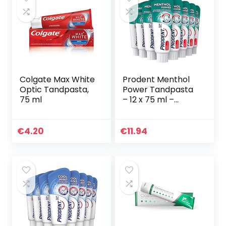
Colgate Max White
Prodent Menthol
Optic Tandpasta,
Power Tandpasta
75 ml
– 12 x 75 ml –
Voordeelverpakkin
g
€
4.20
€
11.94